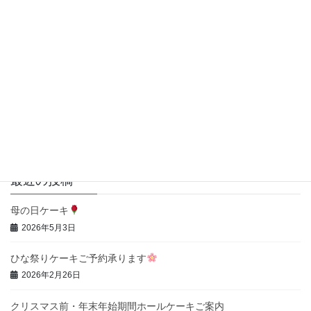
パティスリーキタムラ
〒657-0059
兵庫県神戸市灘区篠原南町３-２-１１
営業時間：9時～18時
阪急六甲駅から西へ徒歩10分
定休日：毎週火曜日・水曜日
TEL：078-203-7784
最近の投稿
母の日ケーキ
2026年5月3日
ひな祭りケーキご予約承ります
2026年2月26日
クリスマス前・年末年始期間ホールケーキご案内