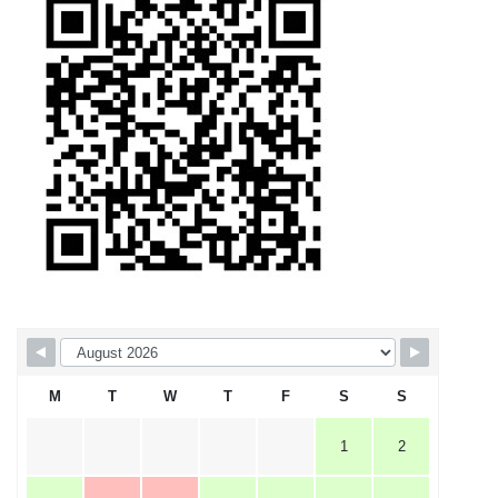
M
T
W
T
F
S
S
1
2