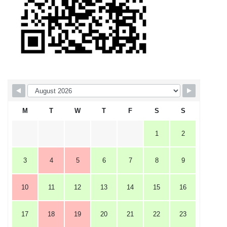
M
T
W
T
F
S
S
1
2
3
4
5
6
7
8
9
10
11
12
13
14
15
16
17
18
19
20
21
22
23