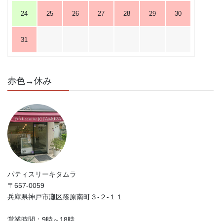
24
25
26
27
28
29
30
31
赤色→休み
パティスリーキタムラ
〒657-0059
兵庫県神戸市灘区篠原南町３-２-１１
営業時間：9時～18時