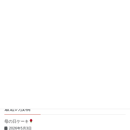
パティスリーキタムラ
〒657-0059
兵庫県神戸市灘区篠原南町３-２-１１
営業時間：9時～18時
阪急六甲駅から西へ徒歩10分
定休日：毎週火曜日・水曜日
TEL：078-203-7784
最近の投稿
母の日ケーキ
2026年5月3日